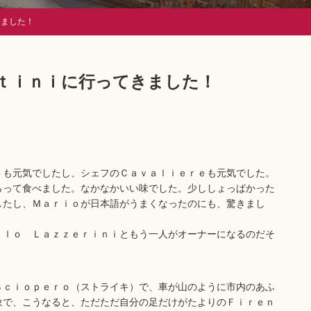
きました！
ｔｉｎｉに行ってきました！
も元気でしたし、シェフのＣａｖａｌｉｅｒｅも元気でした。
らって食べました。なかなかいい味でした。少ししょっぱかった
したし、Ｍａｒｉｏが日本語がうまくなったのにも、驚きまし
ｌｏ Ｌａｚｚｅｒｉｎｉともう一人がオーナーになるのだそ
ｃｉｏｐｅｒｏ（ストライキ）で、車が山のように市内のあふ
象で、こうなると、ただただ自分の足だけがたよりのＦｉｒｅｎ