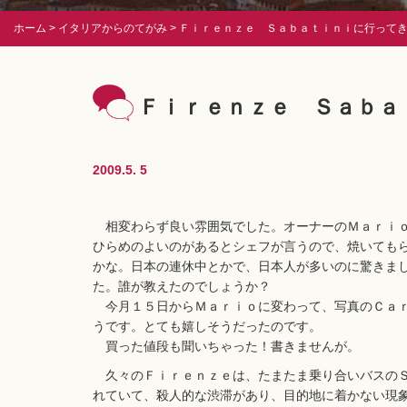
ホーム
イタリアからのてがみ
Ｆｉｒｅｎｚｅ Ｓａｂａｔｉｎｉに行って
Ｆｉｒｅｎｚｅ Ｓａｂａ
2009.5. 5
相変わらず良い雰囲気でした。オーナーのＭａｒｉｏ
ひらめのよいのがあるとシェフが言うので、焼いても
かな。日本の連休中とかで、日本人が多いのに驚きま
た。誰が教えたのでしょうか？
今月１５日からＭａｒｉｏに変わって、写真のＣａｒ
うです。とても嬉しそうだったのです。
買った値段も聞いちゃった！書きませんが。
久々のＦｉｒｅｎｚｅは、たまたま乗り合いバスのＳ
れていて、殺人的な渋滞があり、目的地に着かない現