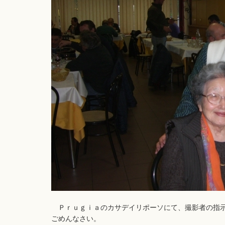
Ｐｒｕｇｉａのカサデイリポーソにて、撮影者の指示
ごめんなさい。