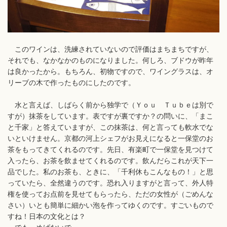
このワインは、洗練されていないので評価はまちまちですが、
それでも、なかなかのものになりました。何しろ、ブドウが昨年
は良かったから。もちろん、初物ですので、ワイングラスは、オ
リーブの木で作ったものにしたのです。
水と言えば、しばらく前から独学で（Ｙｏｕ Ｔｕｂｅは別で
すが）抹茶をしています。表ですが裏ですか？の問いに、「まこ
と千家」と答えていますが、この抹茶は、何と言っても軟水でな
いといけません。京都の河上シェフがお見えになると一保堂のお
茶をもってきてくれるのです。先日、有楽町で一保堂を見つけて
入ったら、お茶を飲ませてくれるのです。飲んだらこれが天下一
品でした。私のお茶も、ときに、「千利休もこんなもの！」と思
っていたら、全然違うのです。恐れ入りますがと言って、外人特
権を使ってお点前を見せてもらったら、ただの女性が（ごめんな
さい）いとも簡単に細かい泡を作ってゆくのです。すごいもので
すね！日本の文化とは？